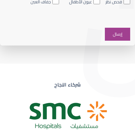
فحص نظر
عيون الأطفال
جفاف العين
ضعف نظر في عين واحدة
شركاء النجاح
ضعف نظر مفاجئ