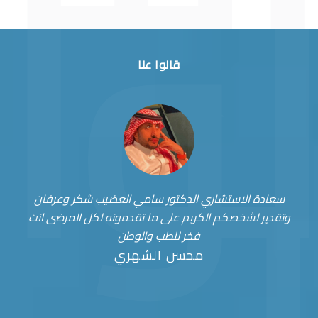
قالوا عنا
سعادة الاستشاري الدكتور سامي العضيب شكر وعرفان
وتقدير لشخصكم الكريم على ما تقدمونه لكل المرضى انت
فخر للطب والوطن
محسن الشهري