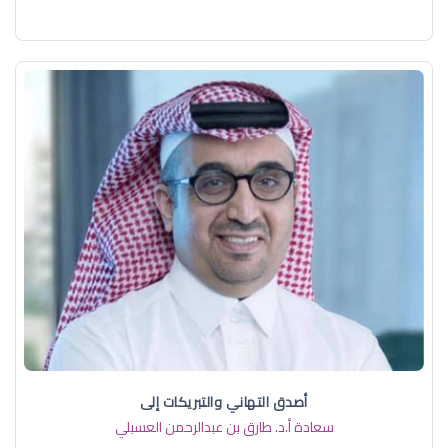
أصدق التهاني والتبريكات إلى
سعادة أ.د. ​طارق بن عبدالرحمن العسبلي