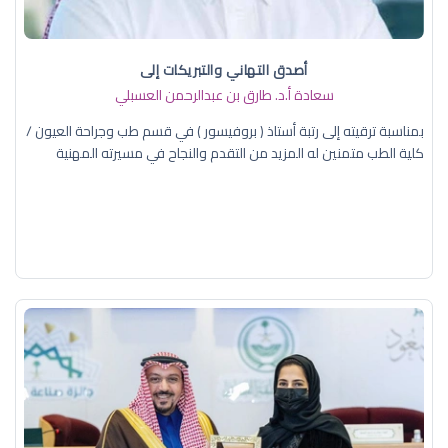
أصدق التهاني والتبريكات إلى
سعادة أ.د. ​طارق بن عبدالرحمن العسبلي
بمناسبة ترقيته إلى رتبة أستاذ ( بروفيسور ) في قسم طب وجراحة العيون /
كلية الطب متمنين له المزيد من التقدم والنجاح في مسيرته المهنية