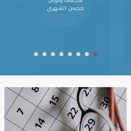
فخر للطب والوطن
محسن الشهري
ضعف نظر
قلوبال لرعاية العين