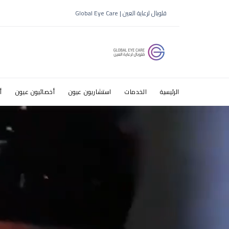
مع طبيب ع
قلوبال لرعاية العين | Global Eye Care
حي الملك ف
الرئيسية
الخدمات
استشاريون عيون
أخصائيون عيون
أ