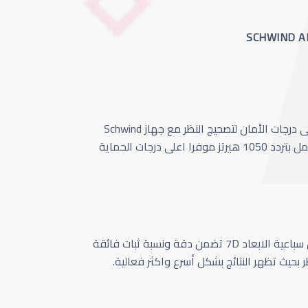
أحدث وأسرع تقنية بأعلى درجات الأمان لتصحيج النظر مع جهاز Schwind
Amaris 1050 الذي يعمل بتردد 1050 هيرتز موفرا اعلى درجات الحماية
كاميرا تتبع حركة العين سباعية الابعاد 7D تضمن دقة ونسبة ثبات فائقة
ر بحيث تظهر النتائج بشكل أسرع واكثر فعالية.