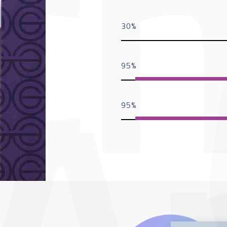
30
95
95