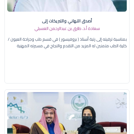
أصدق التهاني والتبريكات إلى
سعادة أ.د. ​طارق بن عبدالرحمن العسبلي
بمناسبة ترقيته إلى رتبة أستاذ ( بروفيسور ) في قسم طب وجراحة العيون /
كلية الطب متمنين له المزيد من التقدم والنجاح في مسيرته المهنية