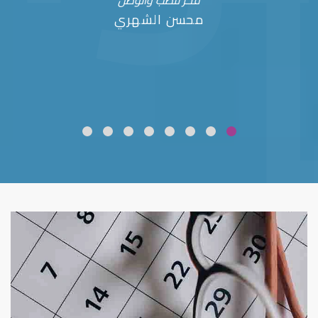
فخر للطب والوطن
محسن الشهري
ضعف نظر
قلوبال لرعاية العين