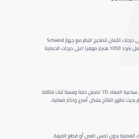
أحدث وأسرع تقنية بأعلى درجات الأمان لتصحيج النظر مع جهاز Schwind
Amaris 1050 الذي يعمل بتردد 1050 هيرتز موفرا اعلى درجات الحماية
كاميرا تتبع حركة العين سباعية الابعاد 7D تضمن دقة ونسبة ثبات فائقة
ر بحيث تظهر النتائج بشكل أسرع واكثر فعالية.
اء العملية بدون لمس العين أو قطع القرنية.