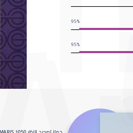
95
95
جهاز تصحيح النظر SCHWIND AMARIS 1050