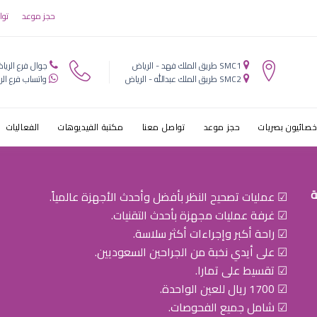
ون العقيق الطب
حجز موعد
توا
SMC1 طريق الملك فهد - الرياض
جوال فرع الريا
SMC2 طريق الملك عبدالله - الرياض
واتساب فرع الر
خصائيون بصريات
حجز موعد
تواصل معنا
مكتبة الفيديوهات
الفعاليات
ة
☑ عمليات تصحيح النظر بأفضل وأحدث الأجهزة عالمياً.
☑ غرفة عمليات مجهزة بأحدث التقنيات.
☑ راحة أكبر وإجراءات أكثر سلاسة.
☑ على أيدي نخبة من الجراحين السعوديين.
☑ تقسيط على تمارا.
☑ 1700 ريال للعين الواحدة.
☑ شامل جميع الفحوصات.