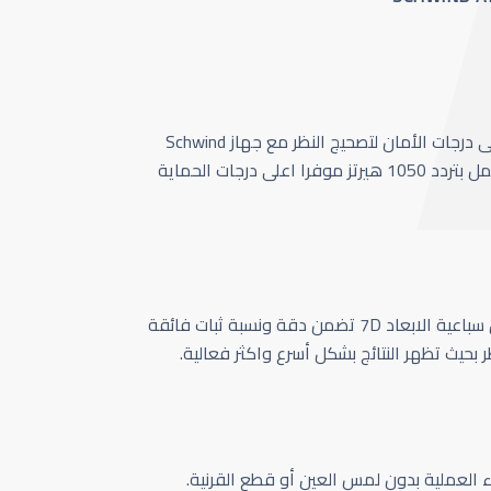
أحدث وأسرع تقنية بأعلى درجات الأمان لتصحيج النظر مع جهاز Schwind
Amaris 1050 الذي يعمل بتردد 1050 هيرتز موفرا اعلى درجات الحماية
كاميرا تتبع حركة العين سباعية الابعاد 7D تضمن دقة ونسبة ثبات فائقة
ر بحيث تظهر النتائج بشكل أسرع واكثر فعالية.
اء العملية بدون لمس العين أو قطع القرنية.