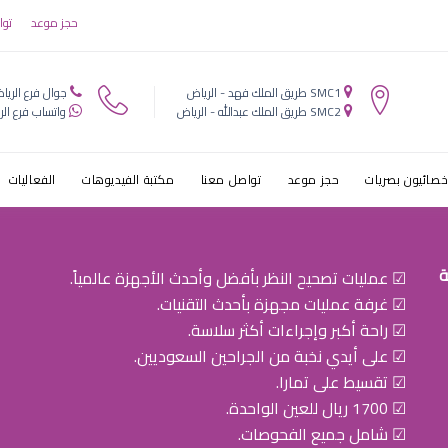
يون التخصصي ل
حجز موعد
توا
SMC1 طريق الملك فهد - الرياض
جوال فرع الريا
SMC2 طريق الملك عبدالله - الرياض
واتساب فرع الر
خصائيون بصريات
حجز موعد
تواصل معنا
مكتبة الفيديوهات
الفعاليات
ة
☑ عمليات تصحيح النظر بأفضل وأحدث الأجهزة عالمياً.
☑ غرفة عمليات مجهزة بأحدث التقنيات.
☑ راحة أكبر وإجراءات أكثر سلاسة.
☑ على أيدي نخبة من الجراحين السعوديين.
☑ تقسيط على تمارا.
☑ 1700 ريال للعين الواحدة.
☑ شامل جميع الفحوصات.