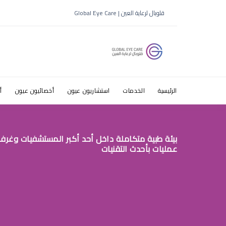
مع طبيب ع
قلوبال لرعاية العين | Global Eye Care
بالرياض
الرئيسية
الخدمات
استشاريون عيون
أخصائيون عيون
أ
بيئة طبية متكاملة داخل أحد أكبر المستشفيات وغرف
عمليات بأحدث التقنيات