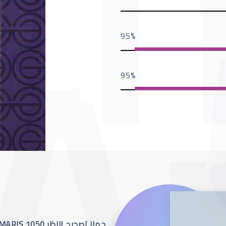
95
95
جهاز تصحيح النظر SCHWIND AMARIS 1050