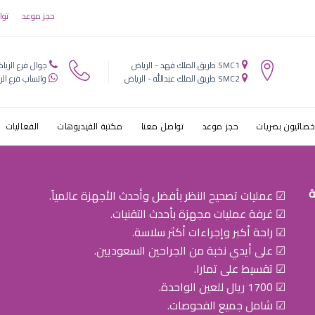
يون التخصصي ل
حجز موعد
توا
SMC1 طريق الملك فهد - الرياض
جوال فرع الريا
SMC2 طريق الملك عبدالله - الرياض
واتساب فرع الر
خصائيون بصريات
حجز موعد
تواصل معنا
مكتبة الفيديوهات
الفعاليات
ة
☑ عمليات تصحيح النظر بأفضل وأحدث الأجهزة عالمياً.
☑ غرفة عمليات مجهزة بأحدث التقنيات.
☑ راحة أكبر وإجراءات أكثر سلاسة.
☑ على أيدي نخبة من الجراحين السعوديين.
☑ تقسيط على تمارا.
☑ 1700 ريال للعين الواحدة.
☑ شامل جميع الفحوصات.