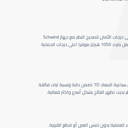
أحدث وأسرع تقنية بأعلى درجات الأمان لتصحيج النظر مع جهاز Schwind
Amaris 1050 الذي يعمل بتردد 1050 هيرتز موفرا اعلى درجات الحماية
كاميرا تتبع حركة العين سباعية الابعاد 7D تضمن دقة ونسبة ثبات فائقة
ر بحيث تظهر النتائج بشكل أسرع واكثر فعالية.
اء العملية بدون لمس العين أو قطع القرنية.