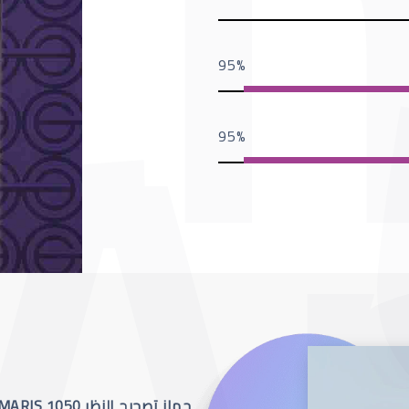
95
95
جهاز تصحيح النظر SCHWIND AMARIS 1050