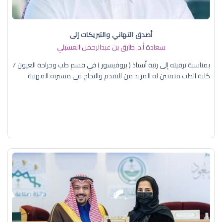
أصدق التهاني والتبريكات إلى
سعادة أ.د. ​طارق بن عبدالرحمن العسبلي
بمناسبة ترقيته إلى رتبة أستاذ ( بروفيسور ) في قسم طب وجراحة العيون /
كلية الطب متمنين له المزيد من التقدم والنجاح في مسيرته المهنية