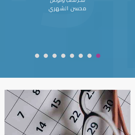
فخر للطب والوطن
محسن الشهري
ضعف نظر
قلوبال لرعاية العين