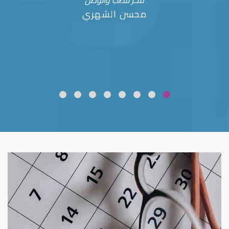
فخر للطب والوطن
محسن الشهري
ضعف نظر
قلوبال لرعاية العين