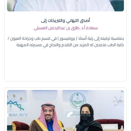
أصدق التهاني والتبريكات إلى
سعادة أ.د. ​طارق بن عبدالرحمن العسبلي
بمناسبة ترقيته إلى رتبة أستاذ ( بروفيسور ) في قسم طب وجراحة العيون /
كلية الطب متمنين له المزيد من التقدم والنجاح في مسيرته المهنية