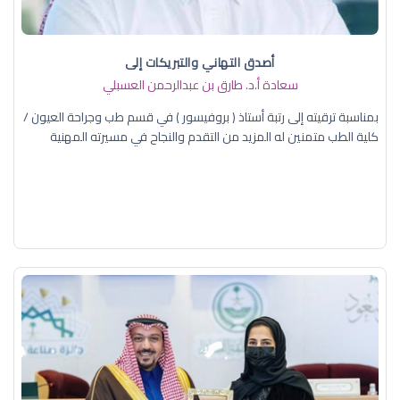
أصدق التهاني والتبريكات إلى
سعادة أ.د. ​طارق بن عبدالرحمن العسبلي
بمناسبة ترقيته إلى رتبة أستاذ ( بروفيسور ) في قسم طب وجراحة العيون /
كلية الطب متمنين له المزيد من التقدم والنجاح في مسيرته المهنية