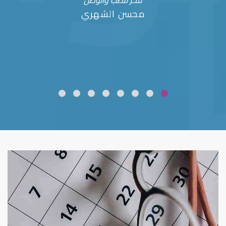
فخر للطب والوطن
محسن الشهري
ضعف نظر
قلوبال لرعاية العين