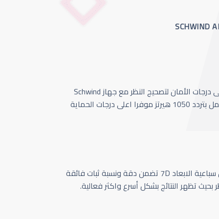
أحدث وأسرع تقنية بأعلى درجات الأمان لتصحيج النظر مع جهاز Schwind
Amaris 1050 الذي يعمل بتردد 1050 هيرتز موفرا اعلى درجات الحماية
كاميرا تتبع حركة العين سباعية الابعاد 7D تضمن دقة ونسبة ثبات فائقة
ر بحيث تظهر النتائج بشكل أسرع واكثر فعالية.