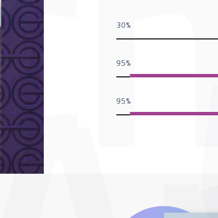
30
95
95