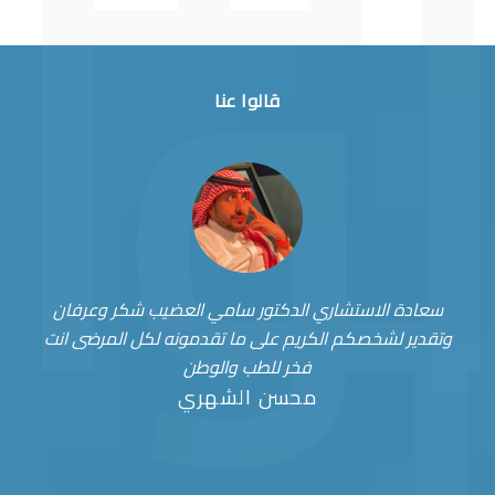
قالوا عنا
سعادة الاستشاري الدكتور سامي العضيب شكر وعرفان
وتقدير لشخصكم الكريم على ما تقدمونه لكل المرضى انت
فخر للطب والوطن
محسن الشهري