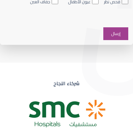
فحص نظر
عيون الأطفال
جفاف العين
ضعف نظر في عين واحدة
شركاء النجاح
ضعف نظر مفاجئ