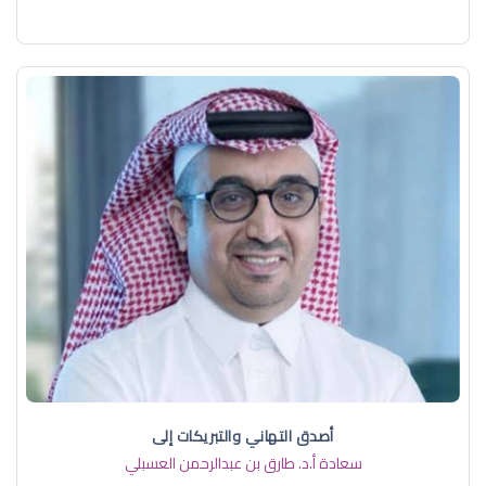
أصدق التهاني والتبريكات إلى
سعادة أ.د. ​طارق بن عبدالرحمن العسبلي