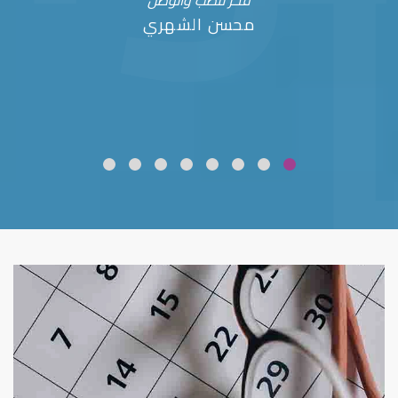
فخر للطب والوطن
محسن الشهري
ضعف نظر
قلوبال لرعاية العين