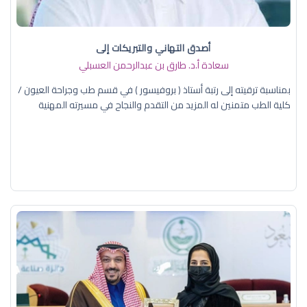
أصدق التهاني والتبريكات إلى
سعادة أ.د. ​طارق بن عبدالرحمن العسبلي
بمناسبة ترقيته إلى رتبة أستاذ ( بروفيسور ) في قسم طب وجراحة العيون /
كلية الطب متمنين له المزيد من التقدم والنجاح في مسيرته المهنية