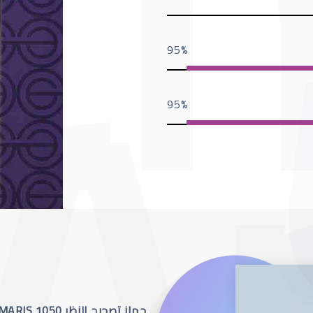
95
95
جهاز تصحيح النظر SCHWIND AMARIS 1050