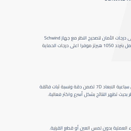
أحدث وأسرع تقنية بأعلى درجات الأمان لتصحيج النظر مع جهاز Schwind
Amaris 1050 الذي يعمل بتردد 1050 هيرتز موفرا اعلى درجات الحماية
كاميرا تتبع حركة العين سباعية الابعاد 7D تضمن دقة ونسبة ثبات فائقة
ر بحيث تظهر النتائج بشكل أسرع واكثر فعالية.
اء العملية بدون لمس العين أو قطع القرنية.