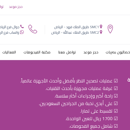
يب عيون في ال
حجز موعد
توا
SMC1 طريق الملك فهد - الرياض
جوال فرع الريا
SMC2 طريق الملك عبدالله - الرياض
واتساب فرع الر
خصائيون بصريات
حجز موعد
تواصل معنا
مكتبة الفيديوهات
الفعاليات
ة
☑ عمليات تصحيح النظر بأفضل وأحدث الأجهزة عالمياً.
☑ غرفة عمليات مجهزة بأحدث التقنيات.
☑ راحة أكبر وإجراءات أكثر سلاسة.
☑ على أيدي نخبة من الجراحين السعوديين.
☑ تقسيط على تمارا.
☑ 1700 ريال للعين الواحدة.
☑ شامل جميع الفحوصات.