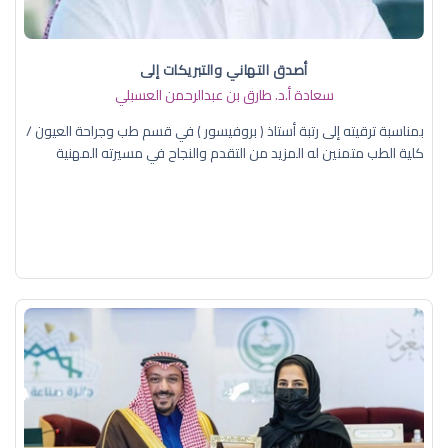
أصدق التهاني والتبريكات إلى
سعادة أ.د. ​طارق بن عبدالرحمن العسبلي
بمناسبة ترقيته إلى رتبة أستاذ ( بروفيسور ) في قسم طب وجراحة العيون /
كلية الطب متمنين له المزيد من التقدم والنجاح في مسيرته المهنية