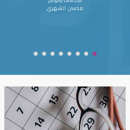
فخر للطب والوطن
محسن الشهري
ضعف نظر
قلوبال لرعاية العين