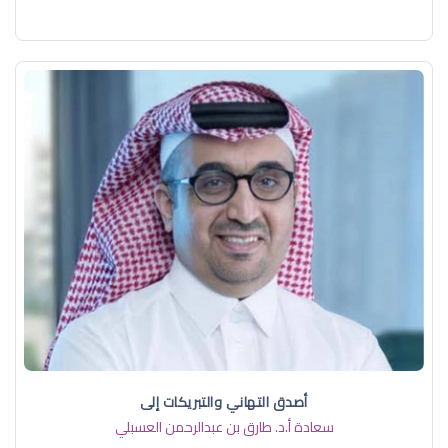
أصدق التهاني والتبريكات إلى
سعادة أ.د. ​طارق بن عبدالرحمن العسبلي