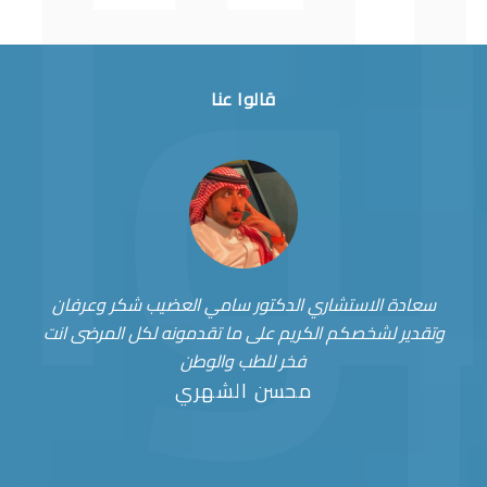
قالوا عنا
سعادة الاستشاري الدكتور سامي العضيب شكر وعرفان
وتقدير لشخصكم الكريم على ما تقدمونه لكل المرضى انت
فخر للطب والوطن
محسن الشهري