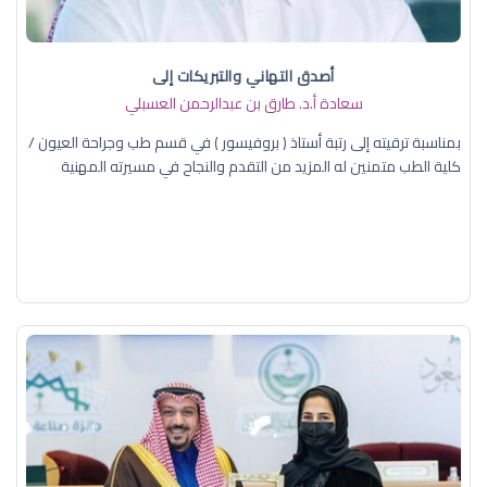
أصدق التهاني والتبريكات إلى
سعادة أ.د. ​طارق بن عبدالرحمن العسبلي
بمناسبة ترقيته إلى رتبة أستاذ ( بروفيسور ) في قسم طب وجراحة العيون /
كلية الطب متمنين له المزيد من التقدم والنجاح في مسيرته المهنية