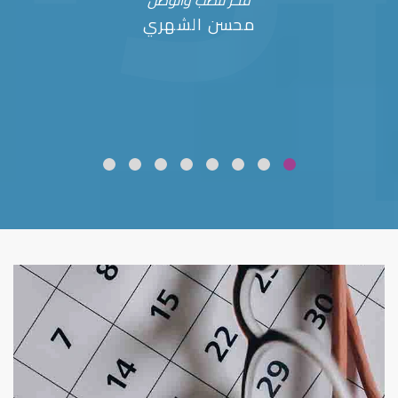
فخر للطب والوطن
محسن الشهري
ضعف نظر
قلوبال لرعاية العين