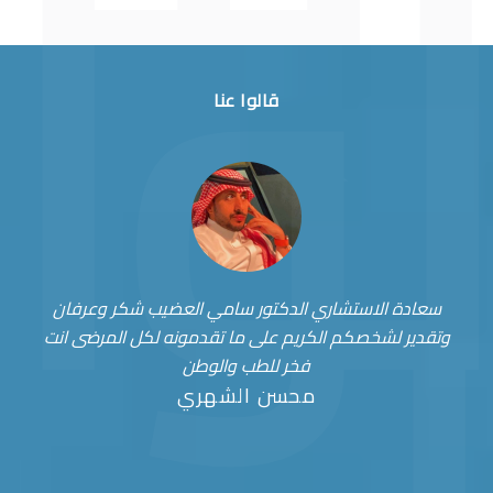
قالوا عنا
سعادة الاستشاري الدكتور سامي العضيب شكر وعرفان
وتقدير لشخصكم الكريم على ما تقدمونه لكل المرضى انت
فخر للطب والوطن
محسن الشهري