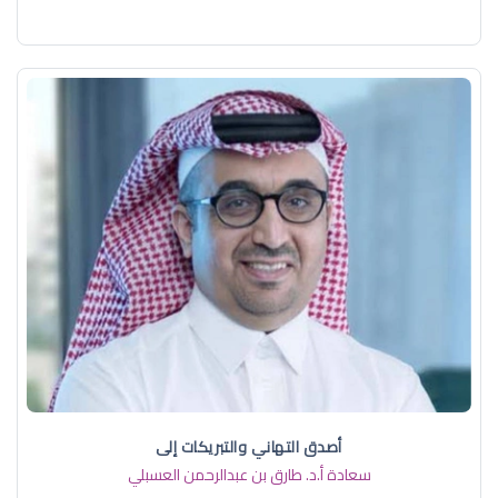
أصدق التهاني والتبريكات إلى
سعادة أ.د. ​طارق بن عبدالرحمن العسبلي