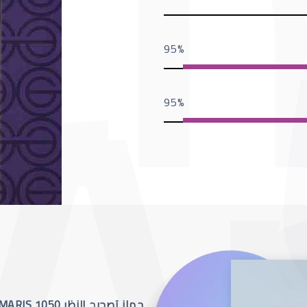
95
95
جهاز تصحيح النظر SCHWIND AMARIS 1050