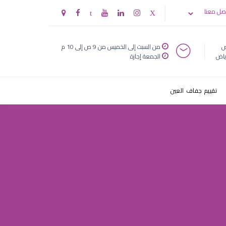
صصي
صل معنا
ض
من السبت إلى الخميس من 9 ص إلى 10 م
ياض
الجمعة إجازة
تقييم جفاف العين