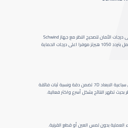
أحدث وأسرع تقنية بأعلى درجات الأمان لتصحيج النظر مع جهاز Schwind
Amaris 1050 الذي يعمل بتردد 1050 هيرتز موفرا اعلى درجات الحماية
كاميرا تتبع حركة العين سباعية الابعاد 7D تضمن دقة ونسبة ثبات فائقة
ر بحيث تظهر النتائج بشكل أسرع واكثر فعالية.
اء العملية بدون لمس العين أو قطع القرنية.