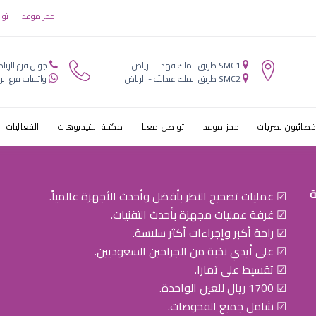
بيب عيون التخ
حجز موعد
توا
SMC1 طريق الملك فهد - الرياض
جوال فرع الريا
SMC2 طريق الملك عبدالله - الرياض
واتساب فرع الر
خصائيون بصريات
حجز موعد
تواصل معنا
مكتبة الفيديوهات
الفعاليات
ة
☑ عمليات تصحيح النظر بأفضل وأحدث الأجهزة عالمياً.
☑ غرفة عمليات مجهزة بأحدث التقنيات.
☑ راحة أكبر وإجراءات أكثر سلاسة.
☑ على أيدي نخبة من الجراحين السعوديين.
☑ تقسيط على تمارا.
☑ 1700 ريال للعين الواحدة.
☑ شامل جميع الفحوصات.