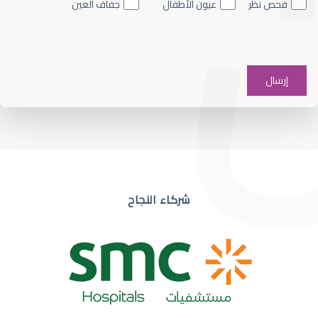
فحص نظر
عيون الأطفال
جفاف العين
ضعف نظر في عين واحدة
شركاء النجاح
ضعف نظر مفاجئ