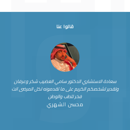
قالوا عنا
سعادة الاستشاري الدكتور سامي العضيب شكر وعرفان
وتقدير لشخصكم الكريم على ما تقدمونه لكل المرضى انت
فخر للطب والوطن
محسن الشهري