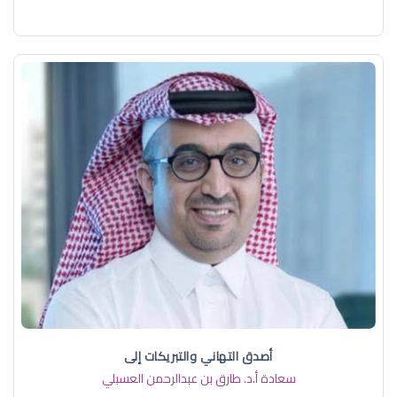
أصدق التهاني والتبريكات إلى
سعادة أ.د. ​طارق بن عبدالرحمن العسبلي