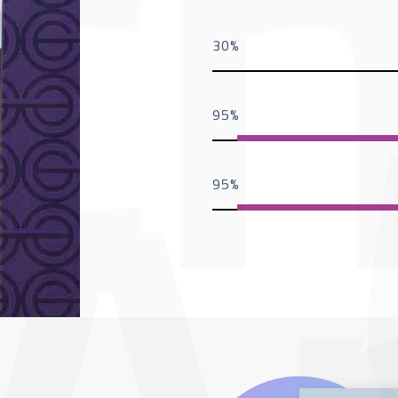
30
95
95