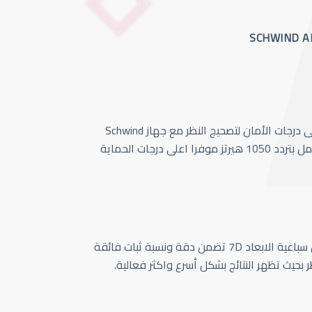
أحدث وأسرع تقنية بأعلى درجات الأمان لتصحيج النظر مع جهاز Schwind
Amaris 1050 الذي يعمل بتردد 1050 هيرتز موفرا اعلى درجات الحماية
كاميرا تتبع حركة العين سباعية الابعاد 7D تضمن دقة ونسبة ثبات فائقة
ر بحيث تظهر النتائج بشكل أسرع واكثر فعالية.