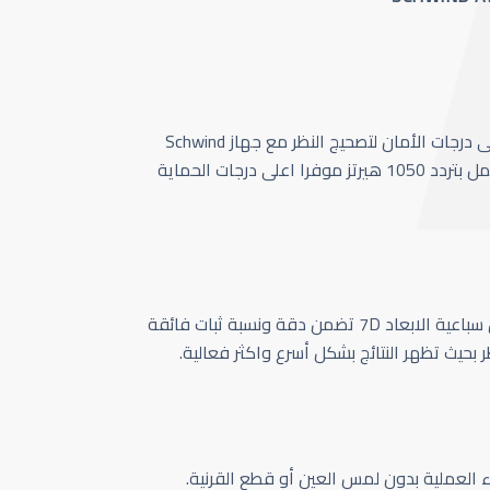
أحدث وأسرع تقنية بأعلى درجات الأمان لتصحيج النظر مع جهاز Schwind
Amaris 1050 الذي يعمل بتردد 1050 هيرتز موفرا اعلى درجات الحماية
كاميرا تتبع حركة العين سباعية الابعاد 7D تضمن دقة ونسبة ثبات فائقة
ر بحيث تظهر النتائج بشكل أسرع واكثر فعالية.
اء العملية بدون لمس العين أو قطع القرنية.