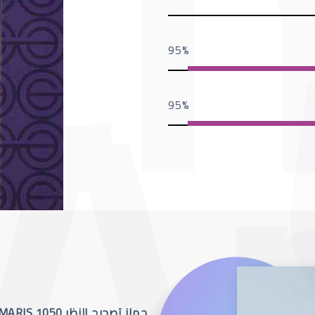
95
95
جهاز تصحيح النظر SCHWIND AMARIS 1050