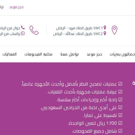
 للحساسية
حجز موعد
توا
SMC1 طريق الملك فهد - الرياض
جوال فرع الريا
SMC2 طريق الملك عبدالله - الرياض
واتساب فرع الر
خصائيون بصريات
حجز موعد
تواصل معنا
مكتبة الفيديوهات
الفعاليات
ة
☑ عمليات تصحيح النظر بأفضل وأحدث الأجهزة عالمياً.
☑ غرفة عمليات مجهزة بأحدث التقنيات.
☑ راحة أكبر وإجراءات أكثر سلاسة.
☑ على أيدي نخبة من الجراحين السعوديين.
☑ تقسيط على تمارا.
☑ 1700 ريال للعين الواحدة.
☑ شامل جميع الفحوصات.