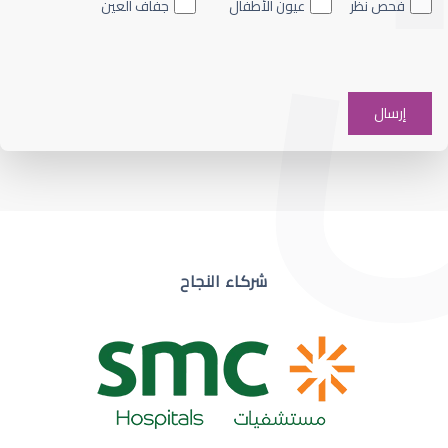
فحص نظر
عيون الأطفال
جفاف العين
ضعف نظر في عين واحدة
شركاء النجاح
ضعف نظر مفاجئ