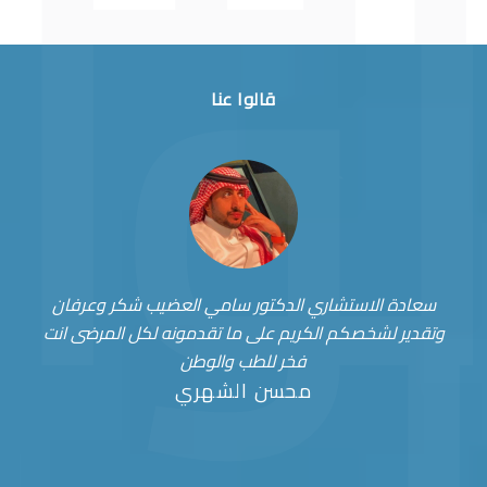
قالوا عنا
سعادة الاستشاري الدكتور سامي العضيب شكر وعرفان
وتقدير لشخصكم الكريم على ما تقدمونه لكل المرضى انت
فخر للطب والوطن
محسن الشهري