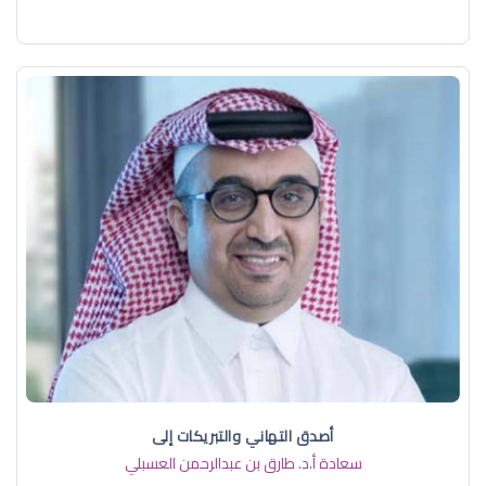
أصدق التهاني والتبريكات إلى
سعادة أ.د. ​طارق بن عبدالرحمن العسبلي