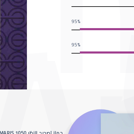
95
95
جهاز تصحيح النظر SCHWIND AMARIS 1050