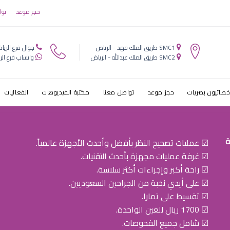
 ريفريش
حجز موعد
توا
SMC1 طريق الملك فهد - الرياض
جوال فرع الريا
SMC2 طريق الملك عبدالله - الرياض
واتساب فرع الر
خصائيون بصريات
حجز موعد
تواصل معنا
مكتبة الفيديوهات
الفعاليات
ة
☑ عمليات تصحيح النظر بأفضل وأحدث الأجهزة عالمياً.
☑ غرفة عمليات مجهزة بأحدث التقنيات.
☑ راحة أكبر وإجراءات أكثر سلاسة.
☑ على أيدي نخبة من الجراحين السعوديين.
☑ تقسيط على تمارا.
☑ 1700 ريال للعين الواحدة.
☑ شامل جميع الفحوصات.