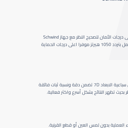
أحدث وأسرع تقنية بأعلى درجات الأمان لتصحيج النظر مع جهاز Schwind
Amaris 1050 الذي يعمل بتردد 1050 هيرتز موفرا اعلى درجات الحماية
كاميرا تتبع حركة العين سباعية الابعاد 7D تضمن دقة ونسبة ثبات فائقة
ر بحيث تظهر النتائج بشكل أسرع واكثر فعالية.
اء العملية بدون لمس العين أو قطع القرنية.