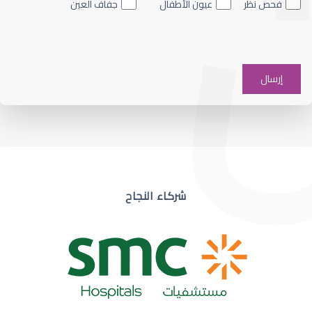
فحص نظر
عيون الأطفال
جفاف العين
ضعف نظر في عين واحدة
شركاء النجاح
ضعف نظر مفاجئ