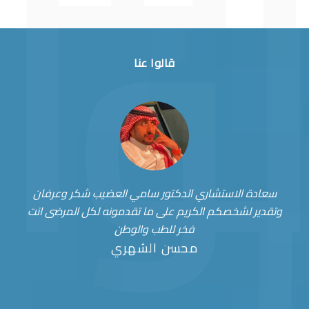
قالوا عنا
سعادة الاستشاري الدكتور سامي العضيب شكر وعرفان
وتقدير لشخصكم الكريم على ما تقدمونه لكل المرضى انت
فخر للطب والوطن
محسن الشهري