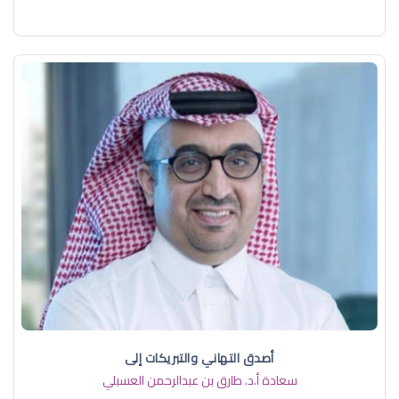
أصدق التهاني والتبريكات إلى
سعادة أ.د. ​طارق بن عبدالرحمن العسبلي