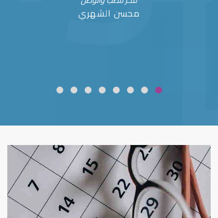
فخر للطب والوطن
محسن الشهري
ضعف نظر
قلوبال لرعاية العين