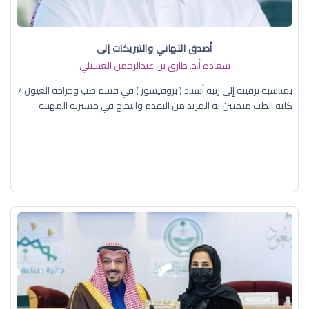
أصدق التهاني والتبريكات إلى
سعادة أ.د. ​طارق بن عبدالرحمن العسبلي
بمناسبة ترقيته إلى رتبة أستاذ ( بروفيسور ) في قسم طب وجراحة العيون /
كلية الطب متمنين له المزيد من التقدم والنجاح في مسيرته المهنية