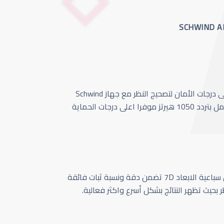
أحدث وأسرع تقنية بأعلى درجات الأمان لتصحيج النظر مع جهاز Schwind
Amaris 1050 الذي يعمل بتردد 1050 هيرتز موفرا اعلى درجات الحماية
كاميرا تتبع حركة العين سباعية الابعاد 7D تضمن دقة ونسبة ثبات فائقة
ر بحيث تظهر النتائج بشكل أسرع واكثر فعالية.