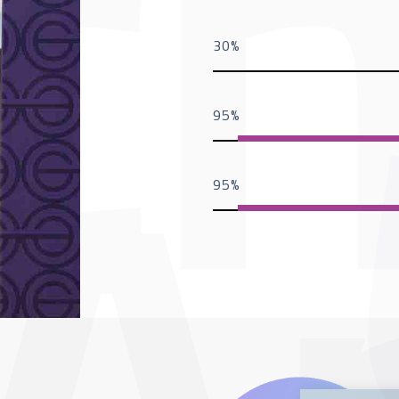
30
95
95