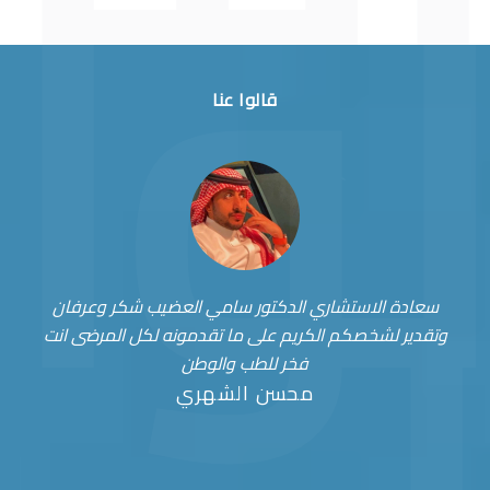
قالوا عنا
سعادة الاستشاري الدكتور سامي العضيب شكر وعرفان
وتقدير لشخصكم الكريم على ما تقدمونه لكل المرضى انت
فخر للطب والوطن
محسن الشهري