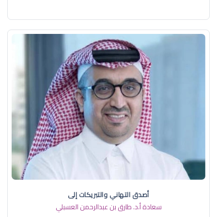
أصدق التهاني والتبريكات إلى
سعادة أ.د. ​طارق بن عبدالرحمن العسبلي