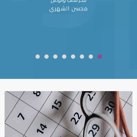
فخر للطب والوطن
محسن الشهري
ضعف نظر
قلوبال لرعاية العين