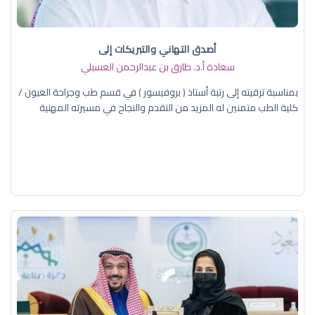
أصدق التهاني والتبريكات إلى
سعادة أ.د. ​طارق بن عبدالرحمن العسبلي
بمناسبة ترقيته إلى رتبة أستاذ ( بروفيسور ) في قسم طب وجراحة العيون /
كلية الطب متمنين له المزيد من التقدم والنجاح في مسيرته المهنية