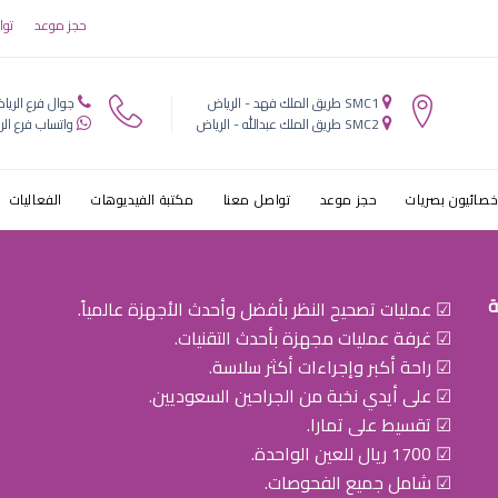
 الأطفال
حجز موعد
توا
SMC1 طريق الملك فهد - الرياض
جوال فرع الريا
SMC2 طريق الملك عبدالله - الرياض
واتساب فرع الر
خصائيون بصريات
حجز موعد
تواصل معنا
مكتبة الفيديوهات
الفعاليات
ة
☑ عمليات تصحيح النظر بأفضل وأحدث الأجهزة عالمياً.
☑ غرفة عمليات مجهزة بأحدث التقنيات.
☑ راحة أكبر وإجراءات أكثر سلاسة.
☑ على أيدي نخبة من الجراحين السعوديين.
☑ تقسيط على تمارا.
☑ 1700 ريال للعين الواحدة.
☑ شامل جميع الفحوصات.