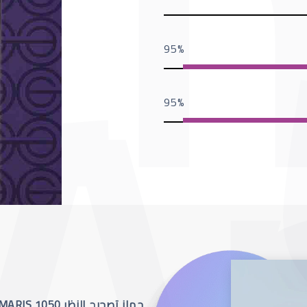
95
95
جهاز تصحيح النظر SCHWIND AMARIS 1050