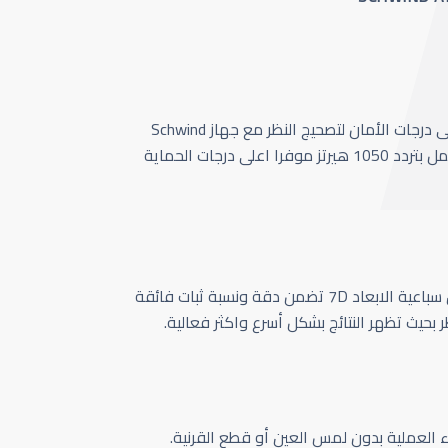
أحدث وأسرع تقنية بأعلى درجات الأمان لتصحيج النظر مع جهاز Schwind
Amaris 1050 الذي يعمل بتردد 1050 هيرتز موفرا اعلى درجات الحماية
كاميرا تتبع حركة العين سباعية الابعاد 7D تضمن دقة ونسبة ثبات فائقة
ر بحيث تظهر النتائج بشكل أسرع واكثر فعالية.
اء العملية بدون لمس العين أو قطع القرنية.