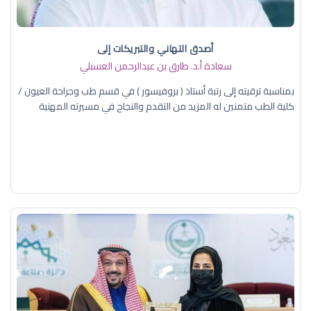
أصدق التهاني والتبريكات إلى
سعادة أ.د. ​طارق بن عبدالرحمن العسبلي
بمناسبة ترقيته إلى رتبة أستاذ ( بروفيسور ) في قسم طب وجراحة العيون /
كلية الطب متمنين له المزيد من التقدم والنجاح في مسيرته المهنية