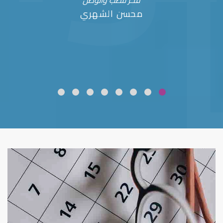
فخر للطب والوطن
محسن الشهري
ضعف نظر
قلوبال لرعاية العين