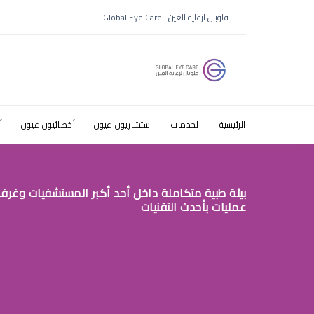
عيادات طب 
قلوبال لرعاية العين | Global Eye Care
بالرياض
الرئيسية
الخدمات
استشاريون عيون
أخصائيون عيون
أ
بيئة طبية متكاملة داخل أحد أكبر المستشفيات وغرف
عمليات بأحدث التقنيات