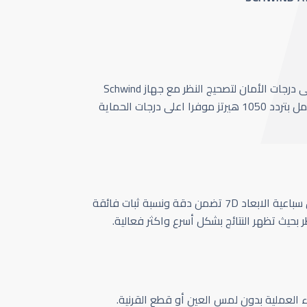
أحدث وأسرع تقنية بأعلى درجات الأمان لتصحيج النظر مع جهاز Schwind
Amaris 1050 الذي يعمل بتردد 1050 هيرتز موفرا اعلى درجات الحماية
كاميرا تتبع حركة العين سباعية الابعاد 7D تضمن دقة ونسبة ثبات فائقة
ر بحيث تظهر النتائج بشكل أسرع واكثر فعالية.
اء العملية بدون لمس العين أو قطع القرنية.