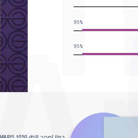
95
95
جهاز تصحيح النظر SCHWIND AMARIS 1050