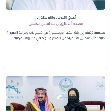
أصدق التهاني والتبريكات إلى
سعادة أ.د. ​طارق بن عبدالرحمن العسبلي
بمناسبة ترقيته إلى رتبة أستاذ ( بروفيسور ) في قسم طب وجراحة العيون /
كلية الطب متمنين له المزيد من التقدم والنجاح في مسيرته المهنية