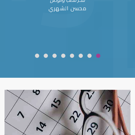
فخر للطب والوطن
محسن الشهري
ضعف نظر
قلوبال لرعاية العين