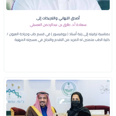
أصدق التهاني والتبريكات إلى
سعادة أ.د. ​طارق بن عبدالرحمن العسبلي
بمناسبة ترقيته إلى رتبة أستاذ ( بروفيسور ) في قسم طب وجراحة العيون /
كلية الطب متمنين له المزيد من التقدم والنجاح في مسيرته المهنية