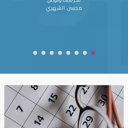
فخر للطب والوطن
محسن الشهري
ضعف نظر
قلوبال لرعاية العين