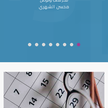
فخر للطب والوطن
محسن الشهري
ضعف نظر
قلوبال لرعاية العين