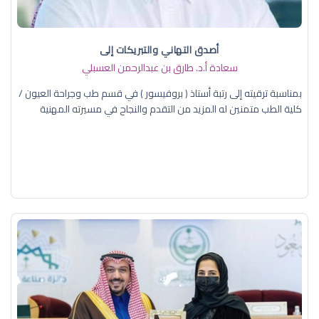
أصدق التهاني والتبريكات إلى
سعادة أ.د. ​طارق بن عبدالرحمن العسبلي
بمناسبة ترقيته إلى رتبة أستاذ ( بروفيسور ) في قسم طب وجراحة العيون /
كلية الطب متمنين له المزيد من التقدم والنجاح في مسيرته المهنية