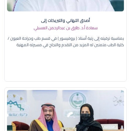
أصدق التهاني والتبريكات إلى
سعادة أ.د. ​طارق بن عبدالرحمن العسبلي
بمناسبة ترقيته إلى رتبة أستاذ ( بروفيسور ) في قسم طب وجراحة العيون /
كلية الطب متمنين له المزيد من التقدم والنجاح في مسيرته المهنية