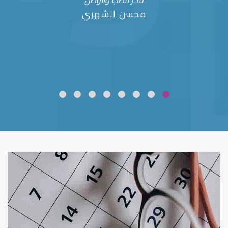
فخر للطب والوطن
محسن الشهري
ضعف نظر
قلوبال لرعاية العين