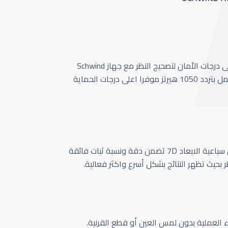
أحدث وأسرع تقنية بأعلى درجات الأمان لتصحيج النظر مع جهاز Schwind
Amaris 1050 الذي يعمل بتردد 1050 هيرتز موفرا اعلى درجات الحماية
كاميرا تتبع حركة العين سباعية الابعاد 7D تضمن دقة ونسبة ثبات فائقة
ر بحيث تظهر النتائج بشكل أسرع واكثر فعالية.
اء العملية بدون لمس العين أو قطع القرنية.