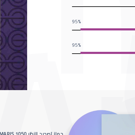
95
95
جهاز تصحيح النظر SCHWIND AMARIS 1050