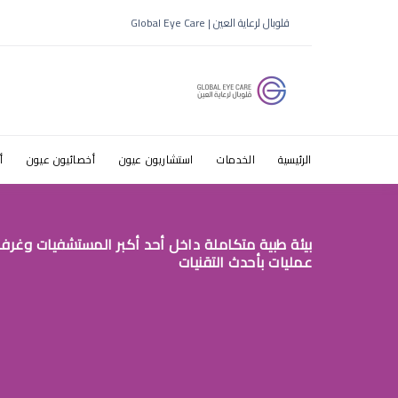
علاج ضعف ال
قلوبال لرعاية العين | Global Eye Care
الرئيسية
الخدمات
استشاريون عيون
أخصائيون عيون
أ
بيئة طبية متكاملة داخل أحد أكبر المستشفيات وغرف
عمليات بأحدث التقنيات