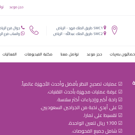
نظر نهائيا
حجز موعد
توا
SMC1 طريق الملك فهد - الرياض
جوال فرع الريا
SMC2 طريق الملك عبدالله - الرياض
واتساب فرع الر
خصائيون بصريات
حجز موعد
تواصل معنا
مكتبة الفيديوهات
الفعاليات
ة
☑ عمليات تصحيح النظر بأفضل وأحدث الأجهزة عالمياً.
☑ غرفة عمليات مجهزة بأحدث التقنيات.
☑ راحة أكبر وإجراءات أكثر سلاسة.
☑ على أيدي نخبة من الجراحين السعوديين.
☑ تقسيط على تمارا.
☑ 1700 ريال للعين الواحدة.
☑ شامل جميع الفحوصات.