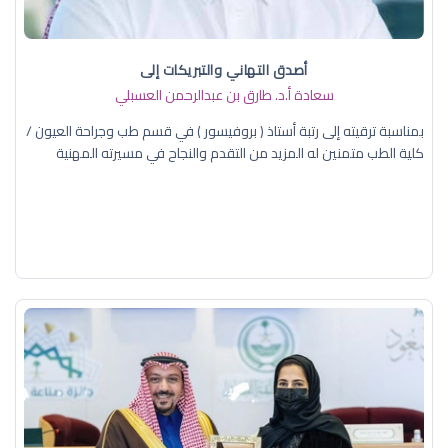
أصدق التهاني والتبريكات إلى
سعادة أ.د. ​طارق بن عبدالرحمن العسبلي
بمناسبة ترقيته إلى رتبة أستاذ ( بروفيسور ) في قسم طب وجراحة العيون /
كلية الطب متمنين له المزيد من التقدم والنجاح في مسيرته المهنية