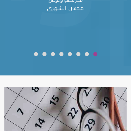
فخر للطب والوطن
محسن الشهري
ضعف نظر
قلوبال لرعاية العين