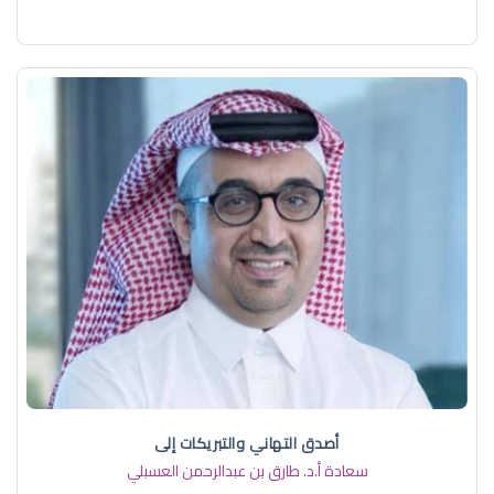
أصدق التهاني والتبريكات إلى
سعادة أ.د. ​طارق بن عبدالرحمن العسبلي