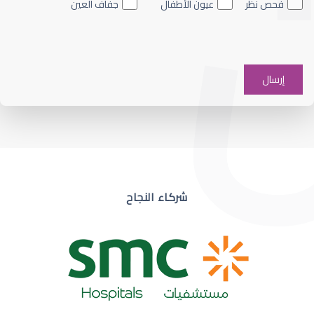
فحص نظر
عيون الأطفال
جفاف العين
ضعف نظر في عين واحدة
شركاء النجاح
ضعف نظر مفاجئ