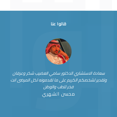
قالوا عنا
سعادة الاستشاري الدكتور سامي العضيب شكر وعرفان
وتقدير لشخصكم الكريم على ما تقدمونه لكل المرضى انت
فخر للطب والوطن
محسن الشهري