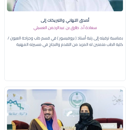
أصدق التهاني والتبريكات إلى
سعادة أ.د. ​طارق بن عبدالرحمن العسبلي
بمناسبة ترقيته إلى رتبة أستاذ ( بروفيسور ) في قسم طب وجراحة العيون /
كلية الطب متمنين له المزيد من التقدم والنجاح في مسيرته المهنية