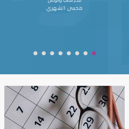
فخر للطب والوطن
محسن الشهري
ضعف نظر
قلوبال لرعاية العين