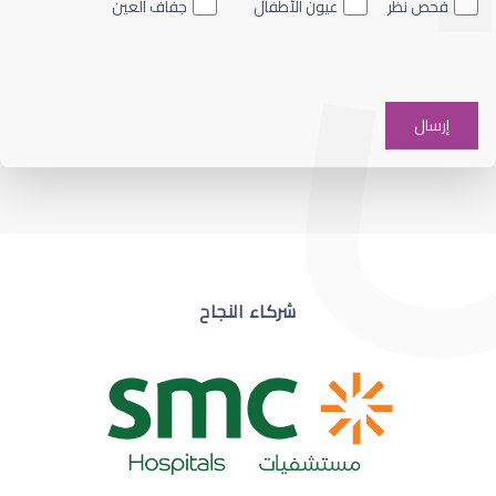
فحص نظر
عيون الأطفال
جفاف العين
ضعف نظر في عين واحدة
شركاء النجاح
ضعف نظر مفاجئ