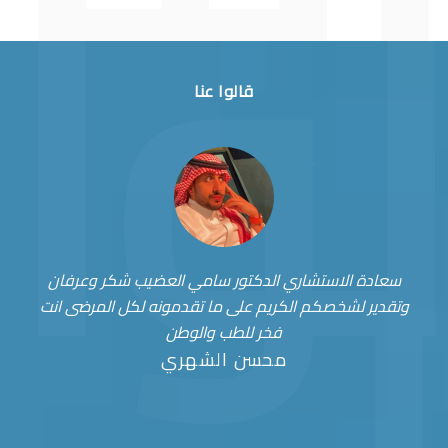
قالوا عنا
سعادة الاستشاري الدكتور سامي العضيب شكر وعرفان
وتقدير لشخصكم الكريم على ما تقدمونه لكل المرضى انت
فخر للطب والوطن
محسن الشهري