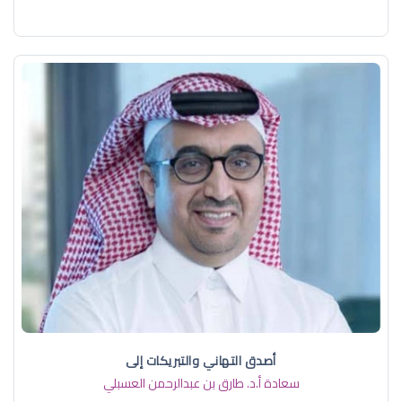
أصدق التهاني والتبريكات إلى
سعادة أ.د. ​طارق بن عبدالرحمن العسبلي