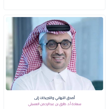
أصدق التهاني والتبريكات إلى
سعادة أ.د. ​طارق بن عبدالرحمن العسبلي