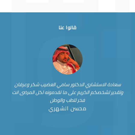
قالوا عنا
سعادة الاستشاري الدكتور سامي العضيب شكر وعرفان
وتقدير لشخصكم الكريم على ما تقدمونه لكل المرضى انت
فخر للطب والوطن
محسن الشهري