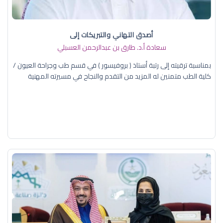
أصدق التهاني والتبريكات إلى
سعادة أ.د. ​طارق بن عبدالرحمن العسبلي
بمناسبة ترقيته إلى رتبة أستاذ ( بروفيسور ) في قسم طب وجراحة العيون /
كلية الطب متمنين له المزيد من التقدم والنجاح في مسيرته المهنية