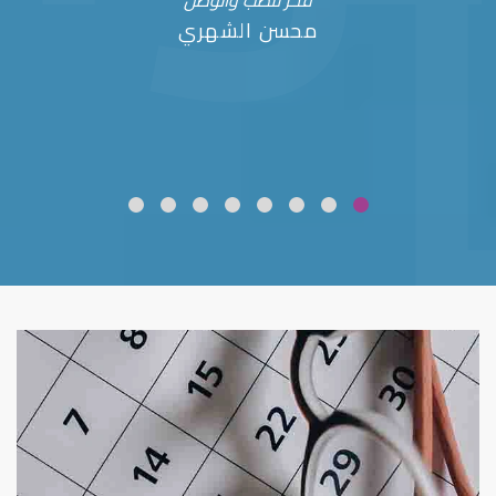
فخر للطب والوطن
محسن الشهري
ضعف نظر
قلوبال لرعاية العين