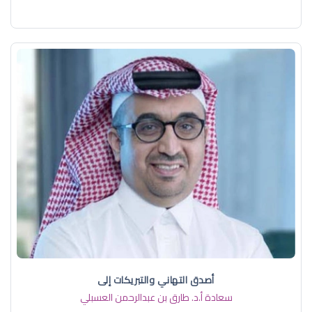
أصدق التهاني والتبريكات إلى
سعادة أ.د. ​طارق بن عبدالرحمن العسبلي