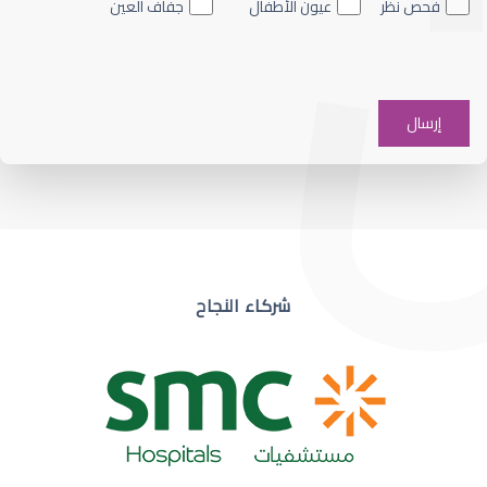
فحص نظر
عيون الأطفال
جفاف العين
ضعف نظر في عين واحدة
شركاء النجاح
ضعف نظر مفاجئ