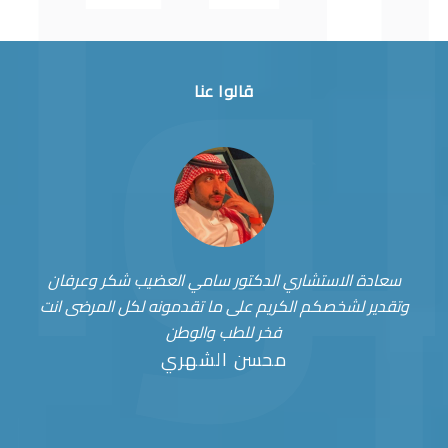
قالوا عنا
سعادة الاستشاري الدكتور سامي العضيب شكر وعرفان
وتقدير لشخصكم الكريم على ما تقدمونه لكل المرضى انت
فخر للطب والوطن
محسن الشهري