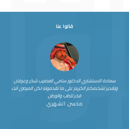
قالوا عنا
سعادة الاستشاري الدكتور سامي العضيب شكر وعرفان
وتقدير لشخصكم الكريم على ما تقدمونه لكل المرضى انت
فخر للطب والوطن
محسن الشهري