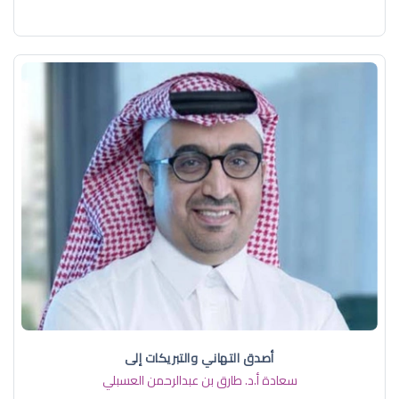
أصدق التهاني والتبريكات إلى
سعادة أ.د. ​طارق بن عبدالرحمن العسبلي