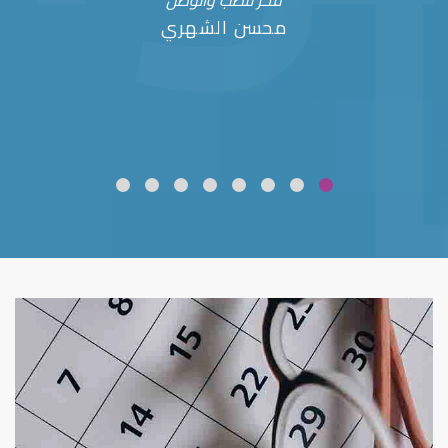
فخر للطب والوطن
محسن الشهري
ضعف نظر
قلوبال لرعاية العين