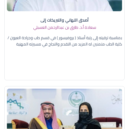
أصدق التهاني والتبريكات إلى
سعادة أ.د. ​طارق بن عبدالرحمن العسبلي
بمناسبة ترقيته إلى رتبة أستاذ ( بروفيسور ) في قسم طب وجراحة العيون /
كلية الطب متمنين له المزيد من التقدم والنجاح في مسيرته المهنية