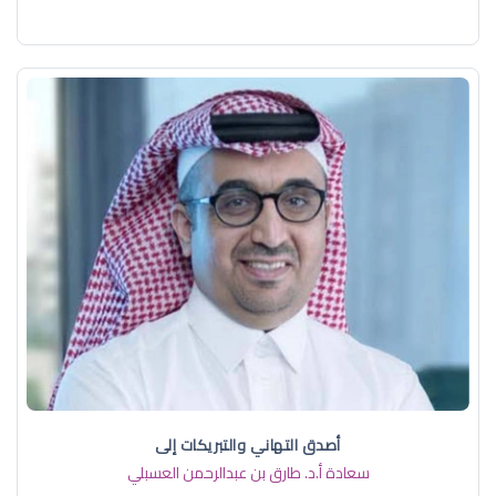
أصدق التهاني والتبريكات إلى
سعادة أ.د. ​طارق بن عبدالرحمن العسبلي