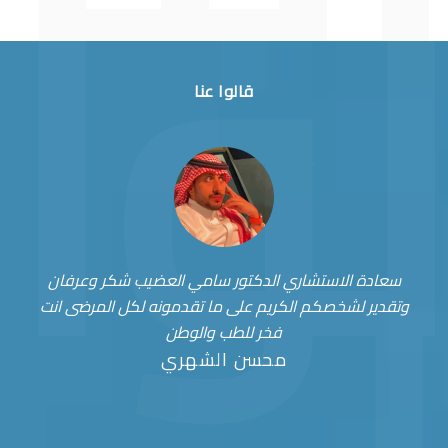
قالوا عنا
سعادة الاستشاري الدكتور سامي العضيب شكر وعرفان
وتقدير لشخصكم الكريم على ما تقدمونه لكل المرضى انت
فخر للطب والوطن
محسن الشهري