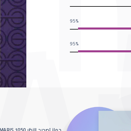
95
95
جهاز تصحيح النظر SCHWIND AMARIS 1050