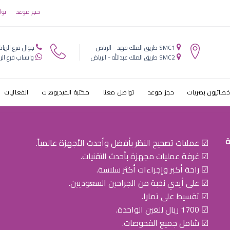
رقيقة
حجز موعد
توا
SMC1 طريق الملك فهد - الرياض
جوال فرع الريا
SMC2 طريق الملك عبدالله - الرياض
واتساب فرع الر
خصائيون بصريات
حجز موعد
تواصل معنا
مكتبة الفيديوهات
الفعاليات
ة
☑ عمليات تصحيح النظر بأفضل وأحدث الأجهزة عالمياً.
☑ غرفة عمليات مجهزة بأحدث التقنيات.
☑ راحة أكبر وإجراءات أكثر سلاسة.
☑ على أيدي نخبة من الجراحين السعوديين.
☑ تقسيط على تمارا.
☑ 1700 ريال للعين الواحدة.
☑ شامل جميع الفحوصات.