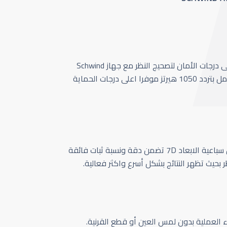
أحدث وأسرع تقنية بأعلى درجات الأمان لتصحيج النظر مع جهاز Schwind
Amaris 1050 الذي يعمل بتردد 1050 هيرتز موفرا اعلى درجات الحماية
كاميرا تتبع حركة العين سباعية الابعاد 7D تضمن دقة ونسبة ثبات فائقة
ر بحيث تظهر النتائج بشكل أسرع واكثر فعالية.
اء العملية بدون لمس العين أو قطع القرنية.