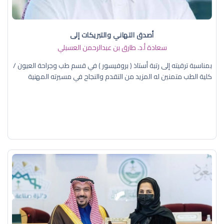
أصدق التهاني والتبريكات إلى
سعادة أ.د. ​طارق بن عبدالرحمن العسبلي
بمناسبة ترقيته إلى رتبة أستاذ ( بروفيسور ) في قسم طب وجراحة العيون /
كلية الطب متمنين له المزيد من التقدم والنجاح في مسيرته المهنية