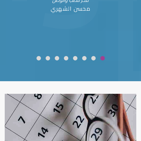
فخر للطب والوطن
محسن الشهري
ضعف نظر
قلوبال لرعاية العين