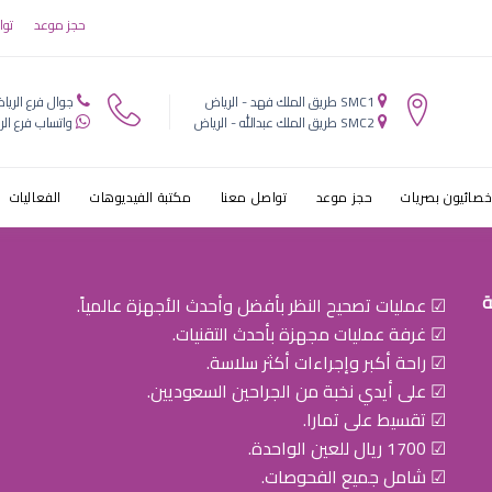
ثمانيه اطفال ب
حجز موعد
توا
SMC1 طريق الملك فهد - الرياض
جوال فرع الريا
SMC2 طريق الملك عبدالله - الرياض
واتساب فرع الر
خصائيون بصريات
حجز موعد
تواصل معنا
مكتبة الفيديوهات
الفعاليات
ة
☑ عمليات تصحيح النظر بأفضل وأحدث الأجهزة عالمياً.
☑ غرفة عمليات مجهزة بأحدث التقنيات.
☑ راحة أكبر وإجراءات أكثر سلاسة.
☑ على أيدي نخبة من الجراحين السعوديين.
☑ تقسيط على تمارا.
☑ 1700 ريال للعين الواحدة.
☑ شامل جميع الفحوصات.