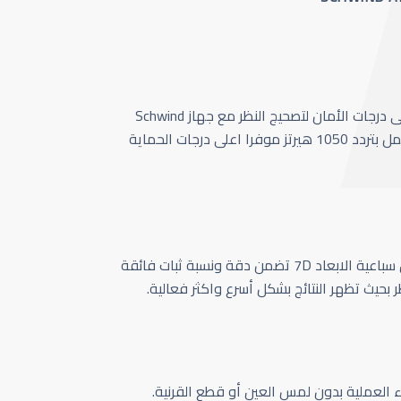
أحدث وأسرع تقنية بأعلى درجات الأمان لتصحيج النظر مع جهاز Schwind
Amaris 1050 الذي يعمل بتردد 1050 هيرتز موفرا اعلى درجات الحماية
كاميرا تتبع حركة العين سباعية الابعاد 7D تضمن دقة ونسبة ثبات فائقة
ر بحيث تظهر النتائج بشكل أسرع واكثر فعالية.
اء العملية بدون لمس العين أو قطع القرنية.