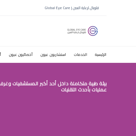
طبيب عيون 
قلوبال لرعاية العين | Global Eye Care
ممتازه
الرئيسية
الخدمات
استشاريون عيون
أخصائيون عيون
أ
بيئة طبية متكاملة داخل أحد أكبر المستشفيات وغرف
عمليات بأحدث التقنيات