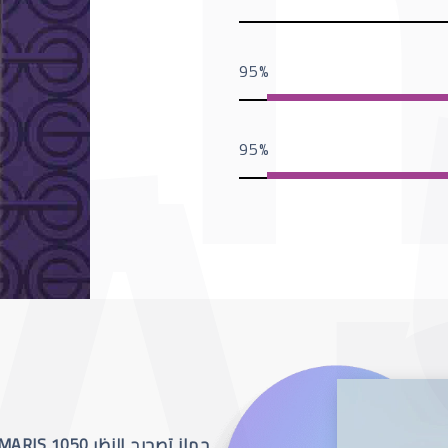
95
95
جهاز تصحيح النظر SCHWIND AMARIS 1050